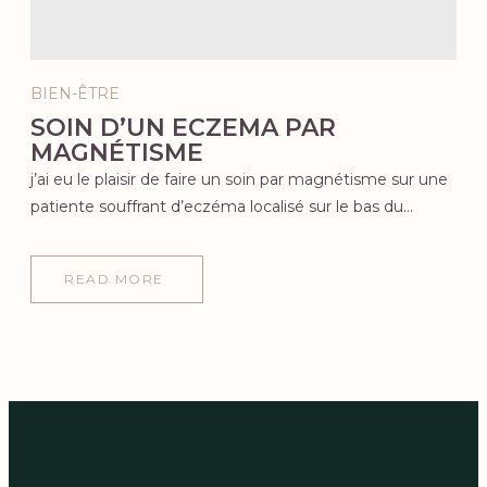
BIEN-ÊTRE
SOIN D’UN ECZEMA PAR
MAGNÉTISME
j’ai eu le plaisir de faire un soin par magnétisme sur une
patiente souffrant d’eczéma localisé sur le bas du…
READ MORE
ABOUT
SOIN
D’UN
ECZEMA
PAR
MAGNÉTISME