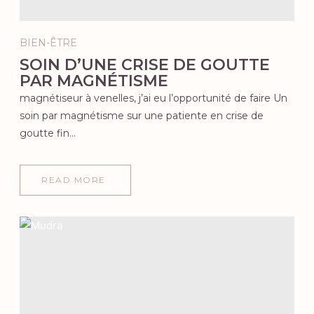
BIEN-ÊTRE
SOIN D’UNE CRISE DE GOUTTE
PAR MAGNÉTISME
magnétiseur à venelles, j’ai eu l’opportunité de faire Un
soin par magnétisme sur une patiente en crise de
goutte fin…
READ MORE
ABOUT
SOIN
D’UNE
CRISE
DE
GOUTTE
PAR
MAGNÉTISME