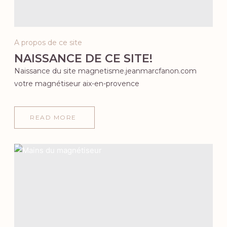
A propos de ce site
NAISSANCE DE CE SITE!
Naissance du site magnetisme.jeanmarcfanon.com
votre magnétiseur aix-en-provence
READ MORE
ABOUT
NAISSANCE
DE
CE
SITE!