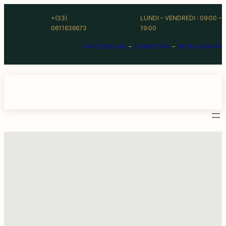
+(33)
LUNDI – VENDREDI : 09:00 –
0611636673
19:00
FACEBOOK
–
LINKEDIN
–
INSTAGRAM